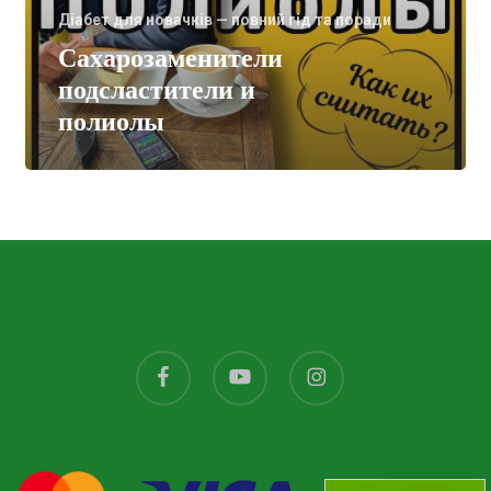
Діабет для новачків — повний гід та поради
Сахарозаменители
подсластители и
полиолы
facebook
youtube
instagram