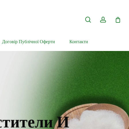
search
account
Договір Публічної Оферти
Контакти
стители И