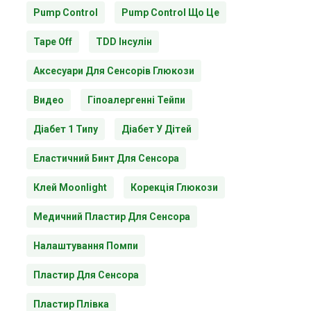
Pump Control
Pump Control Що Це
Tape Off
TDD Інсулін
Аксесуари Для Сенсорів Глюкози
Видео
Гіпоалергенні Тейпи
Діабет 1 Типу
Діабет У Дітей
Еластичний Бинт Для Сенсора
Клей Moonlight
Корекція Глюкози
Медичний Пластир Для Сенсора
Налаштування Помпи
Пластир Для Сенсора
Пластир Плівка