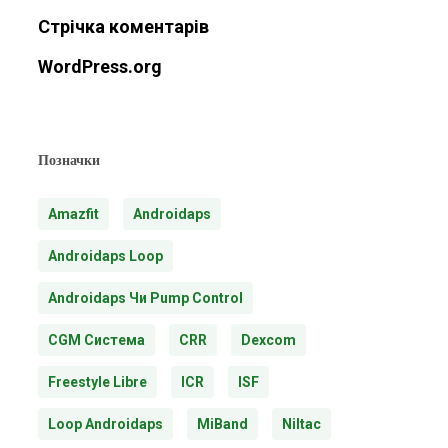
Стрічка коментарів
WordPress.org
Позначки
Amazfit
Androidaps
Androidaps Loop
Androidaps Чи Pump Control
CGM Система
CRR
Dexcom
Freestyle Libre
ICR
ISF
Loop Androidaps
MiBand
Niltac