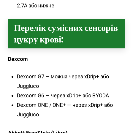
2.7A або нижче
Перелік сумісних сенсорів
цукру крові:
Dexcom
Dexcom G7 — можна через xDrip+ або
Juggluco
Dexcom G6 — через xDrip+ або BYODA
Dexcom ONE / ONE+ — через xDrip+ або
Juggluco
Abbott FreeStyle (Libre)