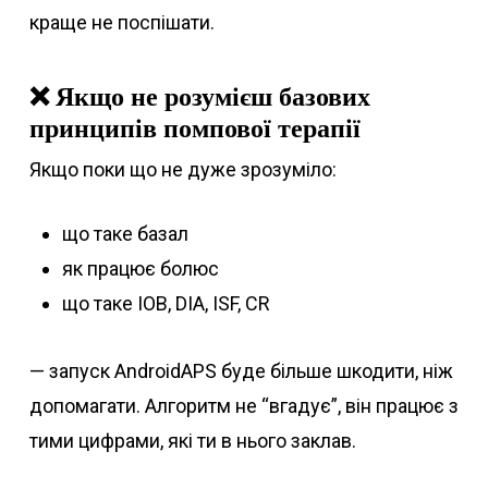
краще не поспішати.
❌ Якщо не розумієш базових
принципів помпової терапії
Якщо поки що не дуже зрозуміло:
що таке базал
як працює болюс
що таке IOB, DIA, ISF, CR
— запуск AndroidAPS буде більше шкодити, ніж
допомагати. Алгоритм не “вгадує”, він працює з
тими цифрами, які ти в нього заклав.