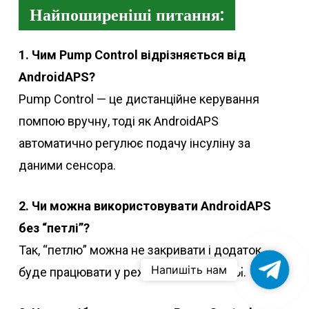
Найпоширеніші питання:
1. Чим Pump Control відрізняється від
AndroidAPS?
Pump Control — це дистанційне керування
помпою вручну, тоді як AndroidAPS
автоматично регулює подачу інсуліну за
даними сенсора.
2. Чи можна використовувати AndroidAPS
без “петлі”?
Так, “петлю” можна не закривати і додаток
Ваш
Напишіть нам
буде працювати у режимі Pump Control.
консу