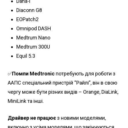
Dana-i
Diaconn G8
EOPatch2
Omnipod DASH
Medtrum Nano
Medtrum 300U
Equil 5.3
✅
Помпи Medtronic
потребують для роботи з
ААПС спеціальний пристрій “Райлі”, він в свою
чергу може бути різних видів – Orange, DiaLink,
MiniLink та інші.
Драйвер не працює
з новими моделями,
включно з усіма моделями, що закінчуються