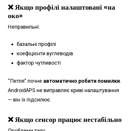
❌ Якщо профілі налаштовані «на
око»
Неправильні:
базальні профілі
коефіцієнти вуглеводів
фактор чутливості
“Петля” почне
автоматично робити помилки
.
AndroidAPS не виправляє криві налаштування
— він їх підсилює.
❌ Якщо сенсор працює нестабільно
Проблеми типу: