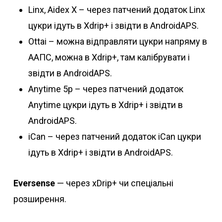
Linx, Aidex X – через патчений додаток Linx
цукри ідуть в Xdrip+ і звідти в AndroidAPS.
Ottai – можна відправляти цукри напряму в
ААПС, можна в Xdrip+, там калібрувати і
звідти в AndroidAPS.
Anytime 5p – через патчений додаток
Anytime цукри ідуть в Xdrip+ і звідти в
AndroidAPS.
iCan – через патчений додаток iCan цукри
ідуть в Xdrip+ і звідти в AndroidAPS.
Eversense
— через xDrip+ чи спеціальні
розширення.