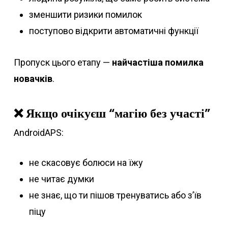
зменшити ризики помилок
поступово відкрити автоматичні функції
Пропуск цього етапу —
найчастіша помилка
новачків
.
❌ Якщо очікуєш “магію без участі”
AndroidAPS:
не скасовує болюси на їжу
не читає думки
не знає, що ти пішов тренуватись або з’їв
піцу