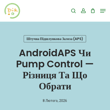
Skip
Men
search
account
to
Close
main
Menu
content
Штучна Підшлункова Залоза (APS)
AndroidAPS Чи
Pump Control —
Різниця Та Що
Обрати
8 Лютого, 2026