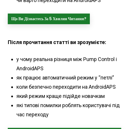
чи варто переходити на AndroidAPS
Що Ви Дізнаєтесь За 5 Хвилин Читання?
Після прочитання статті ви зрозумієте:
у чому реальна різниця між Pump Control і
AndroidAPS
як працює автоматичний режим у “петлі”
коли безпечно переходити на AndroidAPS
який режим краще підійде новачкам
які типові помилки роблять користувачі під
час переходу