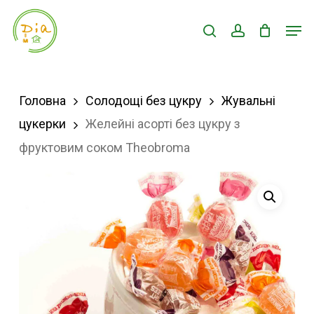
Skip
Men
search
account
to
Close
main
Menu
content
Головна
Солодощі без цукру
Жувальні
цукерки
Желейні асорті без цукру з
фруктовим соком Theobroma