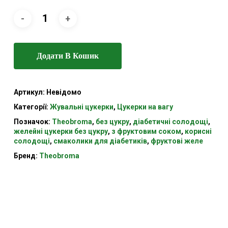
Додати В Кошик
Артикул:
Невідомо
Категорії:
Жувальні цукерки
,
Цукерки на вагу
Позначок:
Theobroma
,
без цукру
,
діабетичні солодощі
,
желейні цукерки без цукру
,
з фруктовим соком
,
корисні
солодощі
,
смаколики для діабетиків
,
фруктові желе
Бренд:
Theobroma