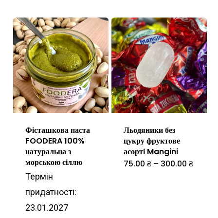
Фісташкова паста
Льодяники без
FOODERA 100%
цукру фруктове
натуральна з
асорті Mangini
морською сіллю
Діапаз
75.00
₴
–
300.00
₴
Цей
цін:
Термін
від
товар
75.00 
придатності:
до
має
300.00
23.01.2027
кілька