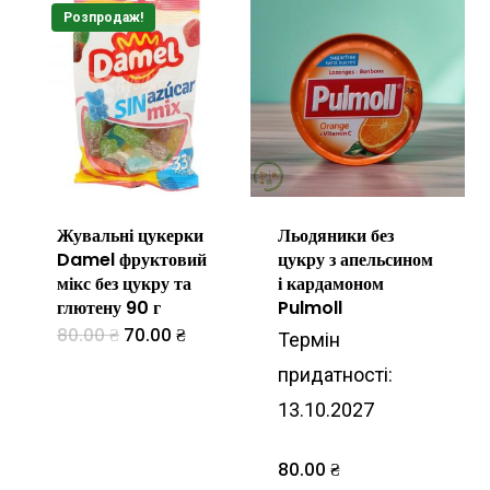
Розпродаж!
Жувальні цукерки
Льодяники без
Damel фруктовий
цукру з апельсином
мікс без цукру та
і кардамоном
глютену 90 г
Pulmoll
Оригінальна
Поточна
80.00
₴
70.00
₴
Термін
ціна:
ціна:
80.00 ₴.
70.00 ₴.
придатності:
13.10.2027
80.00
₴