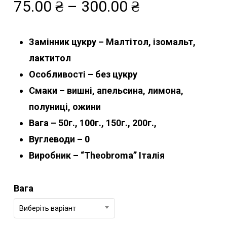
Діапазон
75.00
₴
–
300.00
₴
цін:
від
Замінник цукру – Малтітол, ізомальт,
75.00 ₴
лактитол
до
Особливості – без цукру
300.00 ₴
Смаки – вишні, апельсина, лимона,
полуниці, ожини
Вага – 50г., 100г., 150г., 200г.,
Вуглеводи – 0
Виробник – “Theobroma” Італія
Вага
Виберіть варіант