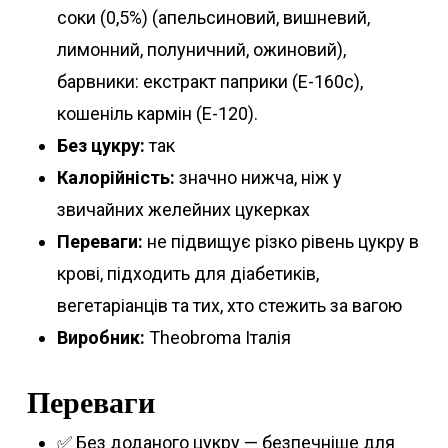
соки (0,5%) (апельсиновий, вишневий,
лимонний, полуничний, ожиновий),
барвники: екстракт паприки (E-160c),
кошеніль кармін (Е-120).
Без цукру:
так
Калорійність:
значно нижча, ніж у
звичайних желейних цукерках
Переваги:
не підвищує різко рівень цукру в
крові, підходить для діабетиків,
вегетаріанців та тих, хто стежить за вагою
Виробник:
Theobroma Італія
Переваги
✅ Без доданого цукру — безпечніше для