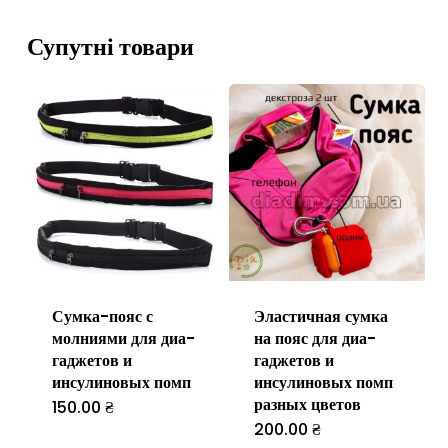
Супутні товари
Сумка-пояс с
Эластичная сумка
молниями для диа-
на пояс для диа-
гаджетов и
гаджетов и
инсулиновых помп
инсулиновых помп
разных цветов
150.00
₴
Цей
200.00
₴
Цей
товар