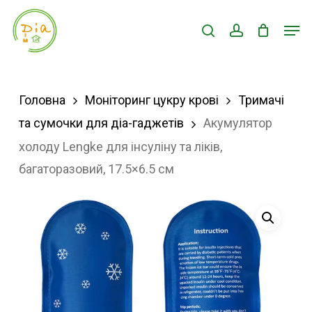
Skip
Men
search
account
to
Close
main
Menu
content
Головна
Моніторинг цукру крові
Тримачі
та сумочки для діа-гаджетів
Акумулятор
холоду Lengke для інсуліну та ліків,
багаторазовий, 17.5×6.5 см