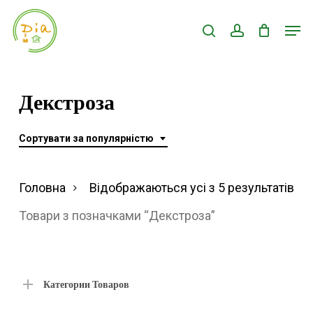
Skip
Men
search
account
to
Close
main
Menu
content
Декстроза
Сортувати за популярністю
Ві
Головна
Відображаються усі з 5 результатів
за
Товари з позначками “Декстроза”
по
Категории Товаров