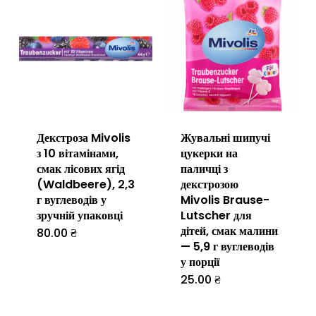
кілька
варіантів.
Параметри
можна
вибрати
на
Декстроза Mivolis
Жувальні шипучі
сторінці
з 10 вітамінами,
цукерки на
товару
смак лісових ягід
паличці з
(Waldbeere), 2,3
декстрозою
г вуглеводів у
Mivolis Brause-
зручній упаковці
Lutscher для
дітей, смак малини
80.00
₴
— 5,9 г вуглеводів
у порції
25.00
₴
Цей
товар