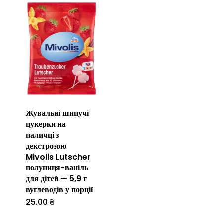
має
кілька
варіантів.
Параметр
можна
вибрати
на
Жувальні шипучі
сторінці
цукерки на
товару
паличці з
декстрозою
Mivolis Lutscher
полуниця-ваніль
для дітей — 5,9 г
вуглеводів у порції
25.00
₴
Цей
товар